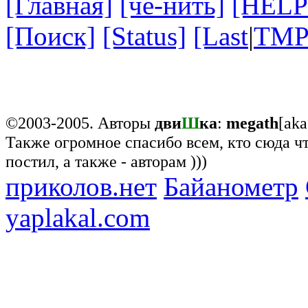
[Главная]
[чё-нить]
[HELP
[Поиск]
[Status]
[Last
|
TMP
©2003-2005. Авторы
дви
Ш
ка
:
megath
[ak
Также огромное спасибо всем, кто сюда что
постил, а также - авторам )))
приколов.нет
Байанометр
yaplakal.com