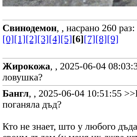
Свинодемон
, ,
насрано 260 раз:
[0]
[1]
[2]
[3]
[4]
[5]
[6]
[7]
[8]
[9]
Жирокожа
, ,
2025-06-04 08:03:
ловушка?
Бангл
, ,
2025-06-04 10:51:55
>>
поганяла дъд?
Кто не знает, што у любого дъд