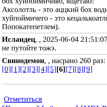
бох хуйпоймичиво, ящетаю!
Аксолотль - это аццкий бох вод
хуйпоймичего - это кецалькоатль
Попокатепетлем).
Исландец
, ,
2025-06-04 21:51:0
не путойте тожэ.
Свинодемон
, ,
насрано 260 раз:
[0]
[1]
[2]
[3]
[4]
[5]
[6]
[7]
[8]
[9]
Отметиться