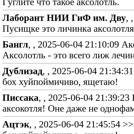
Гуглите что такое аксолотль.
Лаборант НИИ ГиФ им. Дву
, 
Пусищке это личинка аксолотля
Бангл
, ,
2025-06-04 21:10:09
Ак
Аксолотль - это всего лиж лечи
Дублизад
, ,
2025-06-04 21:34:31
бох хуйпоймичиво, ящетаю!
Писсака
, ,
2025-06-04 21:39:23
аксокотля! Оне даже не однофа
Ацтэк
, ,
2025-06-04 21:45:54
>>