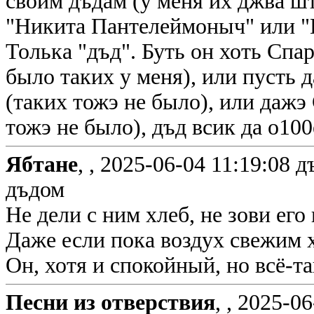
своим дъдам (у меня их джва ш
"Никита Пантелеймоныч" или "
Толька "дъд". Буть он хоть Сп
было таких у меня), или пусть
(таких тожэ не было), или даж
тожэ не было), дъд всик да о10
Ябтане
, ,
2025-06-04 11:19:08
д
дъдом
Не дели с ним хлеб, не зови его
Даже если пока воздух свежим 
Он, хотя и спокойный, но всё-т
Песни из отверствия
, ,
2025-06