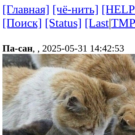
[Главная]
[чё-нить]
[HELP
[Поиск]
[Status]
[Last
|
TMP
Па-сан
, ,
2025-05-31 14:42:53