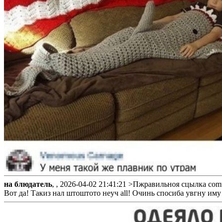
на блюдатель
, ,
2026-04-02 21:41:21
>Пжравильноя сцылка comt
Вот да! Такиз нал штоштото неуч all! Очинь спосиба увгну иму 