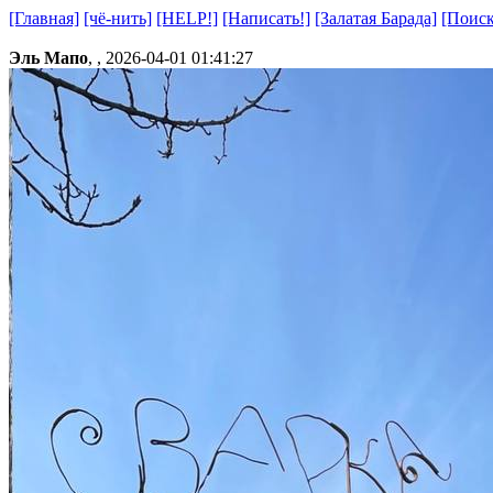
[Главная]
[чё-нить]
[HELP!]
[Написать!]
[Залатая Барада]
[Поиск
Эль Мапо
, ,
2026-04-01 01:41:27