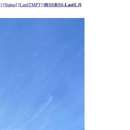
]
[Status]
[Last
|
TMPT]
[RSS
|
RSS-Last
|
LJ]