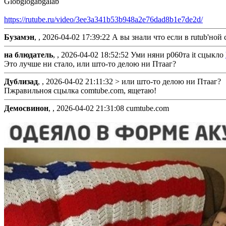
Globglogabgalab
https://rutube.ru/video/3ee3a341b53b948a2e76dad8b1e7de2d/
Бузамэн
, ,
2026-04-02 17:39:22
А вы знали что если в rutub'ной
на блюдатель
, ,
2026-04-02 18:52:52
Уми няни р060та it сцыкло
Это лучше ни стало, или што-то делою ни Птааг?
Дублизад
, ,
2026-04-02 21:11:32
> или што-то делою ни Птааг?
Пжравильноя сцылка comtube.com, ящетаю!
Демосвинон
, ,
2026-04-02 21:31:08
cumtube.com