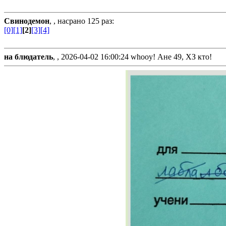
Свинодемон
, ,
насрано 125 раз:
[0]
[1]
[2]
[3]
[4]
на блюдатель
, ,
2026-04-02 16:00:24
whooy! Ане 49, ХЗ кто
!