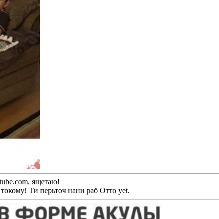
ube.com, ящетаю!
токому! Ти перьточ нани раб Отто yet.